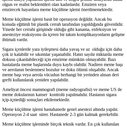
olgun ve realist beklentileri olan kadınlardır. Emziren veya
emzirecek bayanlara meme küçültme işlemi önerilmemektedir.
Meme küçültme işlemi basit bir operasyon değildir. Ancak bu
konuda eğitimli bir plastik cerrah tarafından yapıldığında güvenlidir.
Yinede her cerrahi girişimde olduğu gibi kanama, enfeksiyon ve
anesteziye reaksiyonu da içeren bir takım komplikasyonların gelişme
ihtimali vardır.
Sigara içenlerde yara iyileşmesi daha yavaş ve az olduğu için daha
çok iz kalabilir ve sıkıntılar yaşanabilir. Hatırı sayılır miktarda meme
dokusu çıkarılabileceği için emzirme mümkün olmayabilir. Bazı
hastalarda meme başlarında duyu kaybı olabilir. Nadiren meme başı
ve aerolanın beslenmesi bozulur ve doku ölümü oluşabilir. Ancak
meme başı veya aerola vücudun herhangi bir yerinden alınan deri
grefti kullanılarak yeniden yapılabilir.
Ameliyat öncesi mammografi (meme radyografisi) ve meme US ile
meme dokularının kanser kontrolü yapılmalıdır. Hastanın sigara
içip-içmediği sonuçları etkilemektedir.
Meme küçültme işlemi hastahanede genel anestezi altında yapılır.
Operasyon 2-4 saat sürer. Hastanede 2-3 gün kalmak gerekebilir.
Meme küçültme işleminde birçok teknik vardır. En çok kullanılan