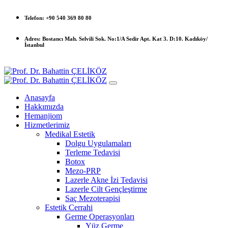
Telefon:
+90 540 369 80 80
Adres:
Bostancı Mah. Selvili Sok. No:1/A Sedir Apt. Kat 3. D:10. Kadıköy/
İstanbul
Anasayfa
Hakkımızda
Hemanjiom
Hizmetlerimiz
Medikal Estetik
Dolgu Uygulamaları
Terleme Tedavisi
Botox
Mezo-PRP
Lazerle Akne İzi Tedavisi
Lazerle Cilt Gençleştirme
Saç Mezoterapisi
Estetik Cerrahi
Germe Operasyonları
Yüz Germe