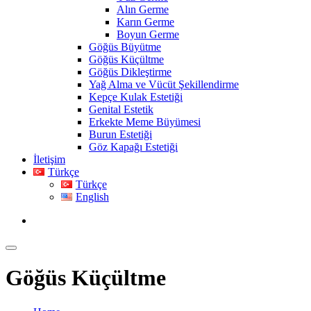
Alın Germe
Karın Germe
Boyun Germe
Göğüs Büyütme
Göğüs Küçültme
Göğüs Dikleştirme
Yağ Alma ve Vücüt Şekillendirme
Kepçe Kulak Estetiği
Genital Estetik
Erkekte Meme Büyümesi
Burun Estetiği
Göz Kapağı Estetiği
İletişim
Türkçe
Türkçe
English
Göğüs Küçültme