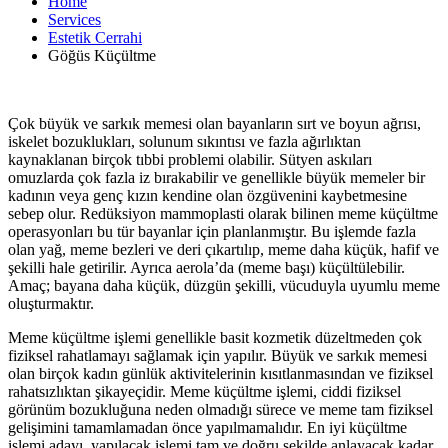
Home
Services
Estetik Cerrahi
Göğüs Küçültme
Çok büyük ve sarkık memesi olan bayanların sırt ve boyun ağrısı,
iskelet bozuklukları, solunum sıkıntısı ve fazla ağırlıktan
kaynaklanan birçok tıbbi problemi olabilir. Sütyen askıları
omuzlarda çok fazla iz bırakabilir ve genellikle büyük memeler bir
kadının veya genç kızın kendine olan özgüvenini kaybetmesine
sebep olur. Redüksiyon mammoplasti olarak bilinen meme küçültme
operasyonları bu tür bayanlar için planlanmıştır. Bu işlemde fazla
olan yağ, meme bezleri ve deri çıkartılıp, meme daha küçük, hafif ve
şekilli hale getirilir. Ayrıca aerola’da (meme başı) küçültülebilir.
Amaç; bayana daha küçük, düzgün şekilli, vücuduyla uyumlu meme
oluşturmaktır.
Meme küçültme işlemi genellikle basit kozmetik düzeltmeden çok
fiziksel rahatlamayı sağlamak için yapılır. Büyük ve sarkık memesi
olan birçok kadın günlük aktivitelerinin kısıtlanmasından ve fiziksel
rahatsızlıktan şikayeçidir. Meme küçültme işlemi, ciddi fiziksel
görünüm bozukluğuna neden olmadığı sürece ve meme tam fiziksel
gelişimini tamamlamadan önce yapılmamalıdır. En iyi küçültme
işlemi adayı, yapılacak işlemi tam ve doğru şekilde anlayacak kadar