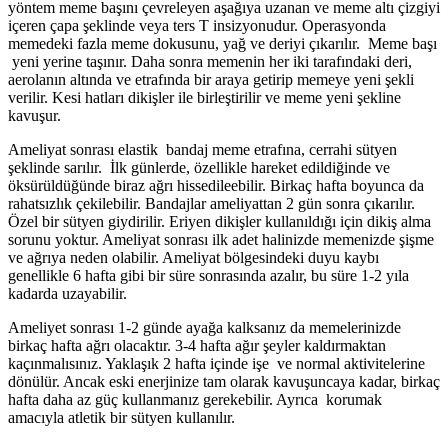
yöntem meme başını çevreleyen aşağıya uzanan ve meme altı çizgiyi
içeren çapa şeklinde veya ters T insizyonudur. Operasyonda
memedeki fazla meme dokusunu, yağ ve deriyi çıkarılır. Meme başı
yeni yerine taşınır. Daha sonra memenin her iki tarafındaki deri,
aerolanın altında ve etrafında bir araya getirip memeye yeni şekli
verilir. Kesi hatları dikişler ile birleştirilir ve meme yeni şekline
kavuşur.
Ameliyat sonrası elastik bandaj meme etrafına, cerrahi sütyen
şeklinde sarılır. İlk günlerde, özellikle hareket edildiğinde ve
öksürüldüğünde biraz ağrı hissedileebilir. Birkaç hafta boyunca da
rahatsızlık çekilebilir. Bandajlar ameliyattan 2 gün sonra çıkarılır.
Özel bir sütyen giydirilir. Eriyen dikişler kullanıldığı için dikiş alma
sorunu yoktur. Ameliyat sonrası ilk adet halinizde memenizde şişme
ve ağrıya neden olabilir. Ameliyat bölgesindeki duyu kaybı
genellikle 6 hafta gibi bir süre sonrasında azalır, bu süre 1-2 yıla
kadarda uzayabilir.
Ameliyet sonrası 1-2 günde ayağa kalksanız da memelerinizde
birkaç hafta ağrı olacaktır. 3-4 hafta ağır şeyler kaldırmaktan
kaçınmalısınız. Yaklaşık 2 hafta içinde işe ve normal aktivitelerine
dönülür. Ancak eski enerjinize tam olarak kavuşuncaya kadar, birkaç
hafta daha az güç kullanmanız gerekebilir. Ayrıca korumak
amacıyla atletik bir sütyen kullanılır.