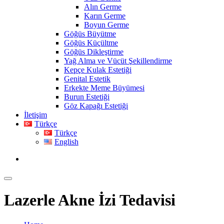
Alın Germe
Karın Germe
Boyun Germe
Göğüs Büyütme
Göğüs Küçültme
Göğüs Dikleştirme
Yağ Alma ve Vücüt Şekillendirme
Kepçe Kulak Estetiği
Genital Estetik
Erkekte Meme Büyümesi
Burun Estetiği
Göz Kapağı Estetiği
İletişim
Türkçe
Türkçe
English
Lazerle Akne İzi Tedavisi