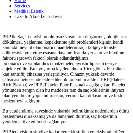
Home
Services
Medikal Estetik
Lazerle Akne İzi Tedavisi
PRP ile Saç Tedavisi bu olumsuz koşulların oluşturmuş olduğu saç
dökülmesi, yağlanma, kepeklenme gibi problemleri kişinin kendi
kanında mevcut olan onarıcı maddelerin saçlı bölgeye transfer
edilmesiyle yok etme esasına dayanır. Kanda yer alan ve büyüme
faktörü (growth faktör) olarak adlandırdığımız
bu onarıcı ve yapılandırıcı malzemeler, ayrıştırılıp saçlı deriye
enjekte edilir. Bu ayrıştırma kişiden alınan 10cc gibi az bir miktar
kan santrifüj cihazına yerleştiriliyor. Cihazın yüksek devirde
çalışması neticesinde elde edilen iki önemli madde – PRP(Platelet
Rich Plasma) ve PPP (Platelet Poor Plasma) – açığa çıkar. Platelet
yönünden zengin olan bu maddeler tam da saç köklerinin ihtiyacı
olan yeni hücre yapılandırmasını, verimli kan dolaşımını ve hızlı
beslenmeyi sağlıyor.
Bu yapılandırma sayesinde yukarıda belirttiğimiz nedenlerden ötürü
beslenmesi duraksamış ya da tamamen durmuş saç köklerinin
yeniden aktive edilmesi sağlanıyor.
PRP tedavisinin şimdiye kadar gerçekleştirilen enjeksiyonlu diğer