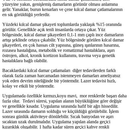
yüzeyine yakın, genişlemiş damarların görünür olması anlamına
gelir. Yanaklar, burun kenarları ve çene kılcal damar çatlamalarının
en sık görüldüğü yerlerdir.
Yüzdeki kılcal damar şikayeti toplumlarda yaklaşık %15 oranında
görülür. Genellikle açık tenli insanlarda ortaya çıkar. Yüz
bölgesinde, kılcal damar şikayetleri 0,1-1 mm çaplı ince damarların
artışı şeklinde ortaya çıkabilir. Yüz bölgesinde görülen kılcal damar
şikayetleri, en çok hassas cilt yapısına, güneş ışınlarının hasarına,
rozasea hastalığına, metabolik ve romatizmal hastalıklara, aşırı
östrojen, alkol, kronik kortizon kullanımı, travma veya genetik
hastalıklara bağlı olabilir.
Bacaklardaki kılcal damar çatlamaları diğer tedavilerden farklı
olarak fazla zaman harcamadan istenmeyen damarları ameliyatsız
yok eden devrim niteliğinde bir yöntemdir. Lazer tedavisi hızlı,
kolay ve etkili bir yöntemdir.
Uygulamada özellikle kırmızı,koyu mavi, mor renklerde başarı daha
fazla olur. Tedavi süresi, yapılan alanın büyüklüğüne göre değişir
ve genellikle kısadır. Uygulama sırasında hafif bir ağrı hissedilir.
Lazer sırasında damarın solduğu ve küçüldüğü görülebilir. İşlem
sonrası günlük aktiviteye dönülebilir. Sıcak banyodan ve aşırı
sıcaktan uzak durulmalıdır. Uygulama yapılan alanda geçici
kızarıklık oluşabilir. 1 hafta kadar süren geçici kahve renkli