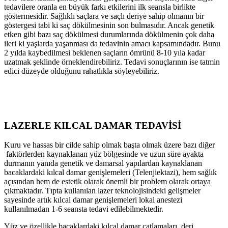
tedavilere oranla en büyük farkı etkilerini ilk seansla birlikte
göstermesidir. Sağlıklı saçlara ve saçlı deriye sahip olmanın bir
göstergesi tabi ki saç dökülmesinin son bulmasıdır. Ancak genetik
etken gibi bazı saç dökülmesi durumlarında dökülmenin çok daha
ileri ki yaşlarda yaşanması da tedavinin amacı kapsamındadır. Bunu
2 yılda kaybedilmesi beklenen saçların ömrünü 8-10 yıla kadar
uzatmak şeklinde örneklendirebiliriz. Tedavi sonuçlarının ise tatmin
edici düzeyde olduğunu rahatlıkla söyleyebiliriz.
LAZERLE KILCAL DAMAR TEDAVİSİ
Kuru ve hassas bir cilde sahip olmak başta olmak üzere bazı diğer
faktörlerden kaynaklanan yüz bölgesinde ve uzun süre ayakta
durmanın yanıda genetik ve damarsal yapılardan kaynaklanan
bacaklardaki kılcal damar genişlemeleri (Telenjiektazi), hem sağlık
açısından hem de estetik olarak önemli bir problem olarak ortaya
çıkmaktadır. Tıpta kullanılan lazer teknolojisindeki gelişmeler
sayesinde artık kılcal damar genişlemeleri lokal anestezi
kullanılmadan 1-6 seansta tedavi edilebilmektedir.
Yüz ve özellikle bacaklardaki kılcal damar çatlamaları, deri