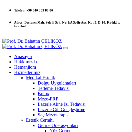
Telefon:
+90 540 369 80 80
Adres:
Bostancı Mah. Selvili Sok. No:1/A Sedir Apt. Kat 3. D:10. Kadıköy/
İstanbul
Anasayfa
Hakkımızda
Hemanjiom
Hizmetlerimiz
Medikal Estetik
Dolgu Uygulamaları
Terleme Tedavisi
Botox
Mezo-PRP
Lazerle Akne İzi Tedavisi
Lazerle Cilt Gençleştirme
Saç Mezoterapisi
Estetik Cerrahi
Germe Operasyonları
Yüz Germe